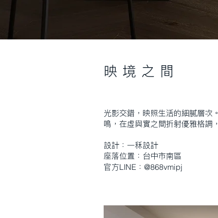
映 境 之 間
光影交錯，映照生活的細膩層次
鳴，在虛與實之間折射優雅格調
設計：一秝設計
座落位置：台中市南區
LINE
@868vmipj
官方
：