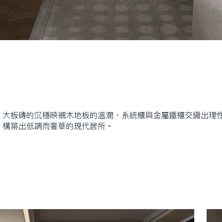
。大板磚的沉穩映襯木地板的溫潤，系統櫃與金屬鐵櫃交織出理
，構築出低調而奢華的現代居所。