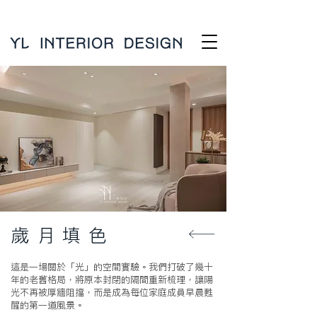
歲 月 填 色
這是一場關於「光」的空間實驗。我們打破了幾十
年的老舊格局，將原本封閉的隔間重新梳理，讓陽
光不再被厚牆阻擋，而是成為每位家庭成員早晨甦
醒的第一道風景。