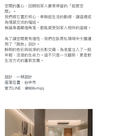
空間的重心，回歸到家人最常停留的「起居空
間」。
我們將它置於核心，串聯起生活的動線，讓這裡成
為情感交流的樞紐。
無論身處哪個角落，都能感受到家人相伴的溫暖。
為了讓空間更有個性，我們在臥房私領域中大膽運
用了「跳色」設計。
鮮明的色彩與純淨的光影交織，為老屋注入了一股
年輕、活潑的生命力。這不只是一次翻新，更是對
生活方式的重新定義。
設計：
一秝設計
座落位置：台中市
LINE
@868vmipj
官方
：