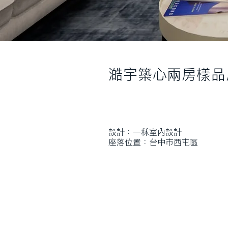
澔宇築心兩房樣品
設計：一秝室內設計
座落位置：台中市西屯區